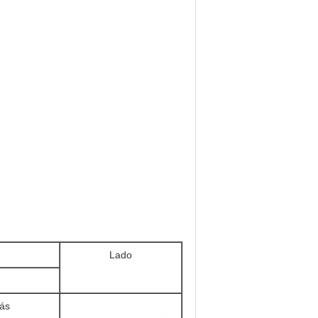
Lado
ás