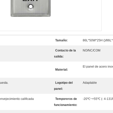
Tamaño:
86L*50W*25H ()/86L*8
Contacto de la
NO/NC/COM
salida:
El panel de acero ino
Material:
puesta.
Logotipo del
Adaptable
panel:
nvejecimiento calificada
Temporeros de
-20℃~+55℃ (- 4-131
funcionamiento: