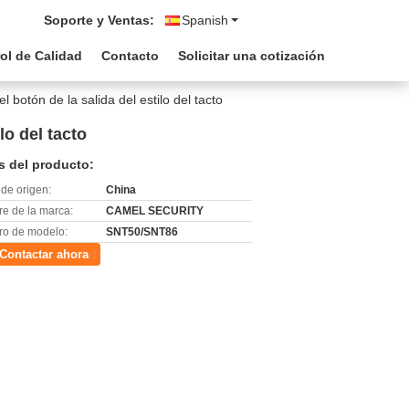
Soporte y Ventas:
Spanish
ol de Calidad
Contacto
Solicitar una cotización
otón de la salida del estilo del tacto
o del tacto
s del producto:
de origen:
China
e de la marca:
CAMEL SECURITY
o de modelo:
SNT50/SNT86
Contactar ahora