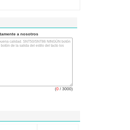
ctamente a nosotros
(
0
/ 3000)