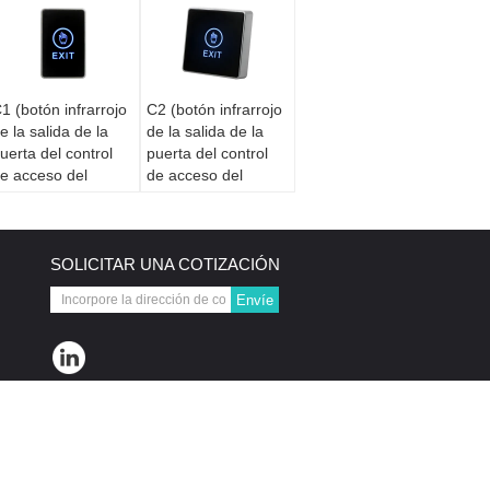
1 (botón infrarrojo
C2 (botón infrarrojo
e la salida de la
de la salida de la
uerta del control
puerta del control
e acceso del
de acceso del
nterruptor del
interruptor del
anzamiento de la
lanzamiento de la
uerta del botón de
puerta del botón de
a salida del
la salida del
SOLICITAR UNA COTIZACIÓN
ensor)/C3 (blanco)
sensor)/C4 (blanco)
Envíe
ouchless del negro
Touchless del negro
E-Mail
|
Sitemap
Sitio movil
ZHEN CAMEL SECURITY CO.,LTD. All Rights