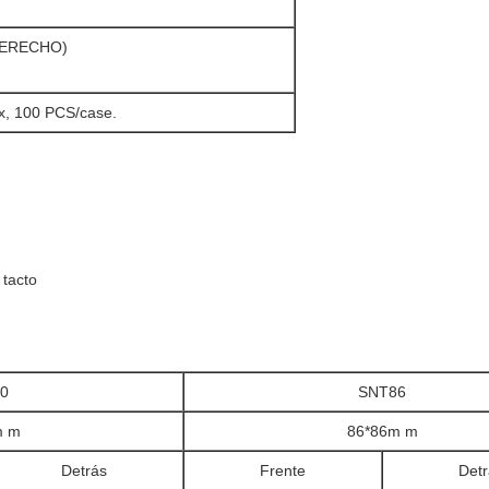
DERECHO)
x, 100 PCS/case.
 tacto
0
SNT86
m m
86*86m m
Detrás
Frente
Detr