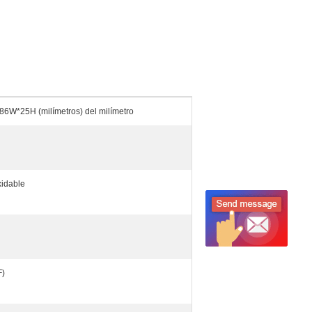
6W*25H (milímetros) del milímetro
xidable
F)