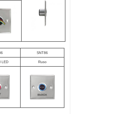
86
SNT86
l LED
Ruso