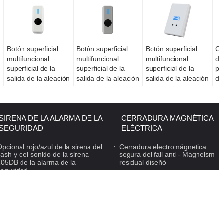
Botón superficial
Botón superficial
Botón superficial
C
multifuncional
multifuncional
multifuncional
d
superficial de la
superficial de la
superficial de la
p
n
salida de la aleación
salida de la aleación
salida de la aleación
d
del cinc del soporte
del cinc del soporte
del cinc del soporte
i
de la prenda
de la prenda
de la prenda
l
impermeable IP68
impermeable IP68
impermeable IP68
p
del botón de la
del botón de la
del botón de la
l
SIRENA DE LA ALARMA DE LA
CERRADURA MAGNÉTICA
salida del soporte
salida del soporte
salida del soporte
s
SEGURIDAD
ELÉCTRICA
de T2NT-DT
de T3NT-DT
de K5A/K5B
T
Opcional rojo/azul de la sirena del
Touchless
Touchless
Cerradura electromágnetica
Touchless
flash y del sonido de la sirena
segura del fall anti - Magneism
105DB de la alarma de la
residual diseñó
seguridad
de la salida de Touchless
Proveedor. Copyright © 2016 - 2025 SHEN