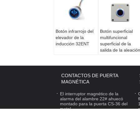
Botón infrarrojo del
Botón superficial
elevador de la
multifuncional
inducción 32ENT
superficial de la
salida de la aleació
del cinc del soporte
de la prenda
impermeable IP68
del botón de la
CONTACTOS DE PUERTA
salida del soporte
MAGNÉTICA
de T1NT Touchless
El interruptor magnético de la
alarma del alambre 22# ahuecó
montado para la puerta CS-36 del
metal
Política de privacidad
|
China Botón 