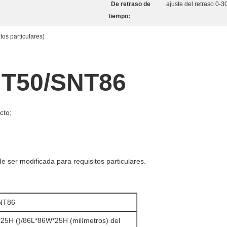
De retraso de
ajuste del retraso 0-3
tiempo:
tos particulares)
NT50/SNT86
cto;
e ser modificada para requisitos particulares.
NT86
25H ()/86L*86W*25H (milímetros) del