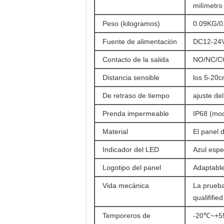
milímetro
Peso (kilogramos)
0.09KG/0
Fuente de alimentación
DC12-24
Contacto de la salida
NO/NC/
Distancia sensible
los 5-20
De retraso de tiempo
ajuste de
Prenda impermeable
IP68 (mod
Material
El panel 
Indicador del LED
Azul espe
Logotipo del panel
Adaptabl
Vida mecánica
La prueb
qualifified
Temporeros de
-20℃~+55