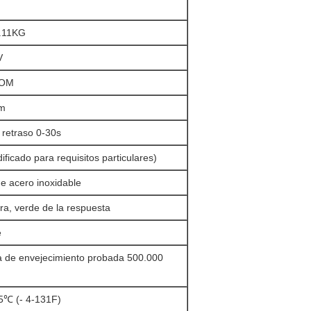
.11KG
V
COM
cm
l retraso 0-30s
ificado para requisitos particulares)
de acero inoxidable
ra, verde de la respuesta
e
a de envejecimiento probada 500.000
℃ (- 4-131F)