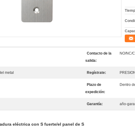
Tiemp
Condi
Capac
Contacto de la
NO/NC/
salida:
del metal
Regístrate:
PRESION
Plazo de
Dentro de
expedición:
Garantía:
año-gara
adura eléctrica con S fuerte/el panel de S