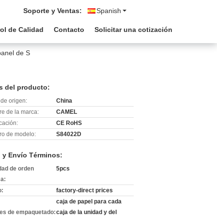
Soporte y Ventas:
Spanish
ol de Calidad
Contacto
Solicitar una cotización
panel de S
s del producto:
de origen:
China
e de la marca:
CAMEL
icación:
CE RoHS
o de modelo:
S84022D
 y Envío Términos:
dad de orden
5pcs
a:
o:
factory-direct prices
caja de papel para cada
les de empaquetado:
caja de la unidad y del