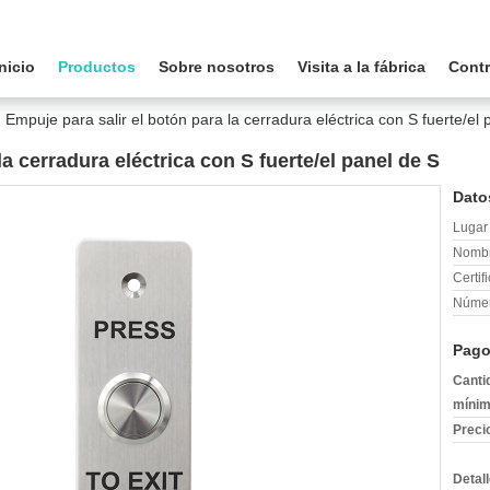
Inicio
Productos
Sobre nosotros
Visita a la fábrica
Contr
Empuje para salir el botón para la cerradura eléctrica con S fuerte/el 
la cerradura eléctrica con S fuerte/el panel de S
Dato
Lugar 
Nombr
Certif
Númer
Pago
Canti
mínim
Preci
Detal