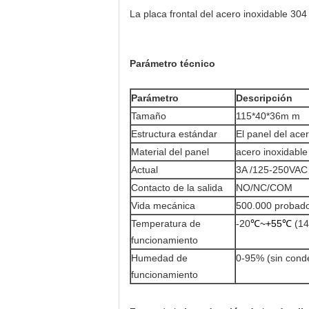
La placa frontal del acero inoxidable 304
Parámetro técnico
Parámetro
Descripción
Tamaño
115*40*36m m
Estructura estándar
El panel del ace
Material del panel
acero inoxidabl
Actual
3A /125-250VAC
Contacto de la salida
NO/NC/COM
Vida mecánica
500.000 probad
Temperatura de
-20
℃~+55℃
(14
funcionamiento
Humedad de
0-95% (sin cond
funcionamiento