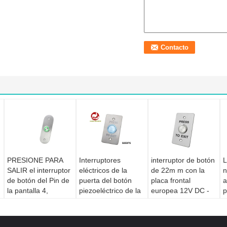
PRESIONE PARA
Interruptores
interruptor de botón
L
SALIR el interruptor
eléctricos de la
de 22m m con la
n
de botón del Pin de
puerta del botón
placa frontal
a
la pantalla 4,
piezoeléctrico de la
europea 12V DC -
p
pequeño interruptor
salida 1 millón
corriente continua
p
de botón
probado
del tamaño de 24V
c
momentáneo de
l