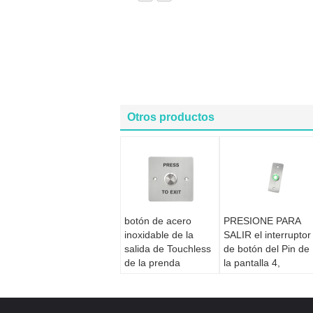
Otros productos
botón de acero
PRESIONE PARA
inoxidable de la
SALIR el interruptor
salida de Touchless
de botón del Pin de
de la prenda
la pantalla 4,
impermeable IP68
pequeño interruptor
los 304
de botón
impermeables
momentáneo de