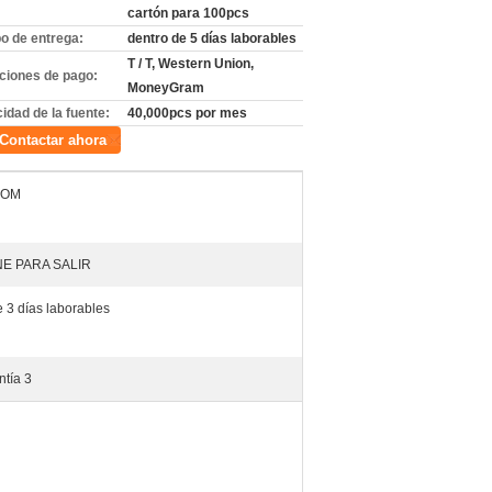
cartón para 100pcs
o de entrega:
dentro de 5 días laborables
T / T, Western Union,
ciones de pago:
MoneyGram
idad de la fuente:
40,000pcs por mes
Contactar ahora
COM
E PARA SALIR
 3 días laborables
ntía 3