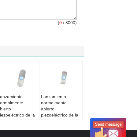
(
0
/ 3000)
anzamiento
Lanzamiento
ormalmente
normalmente
bierto
abierto
iezoeléctrico de la
piezoeléctrico de la
uerta del botón
puerta del botón
on la impresión por
con la impresión por
áser Scratchproof
láser Scratchproof